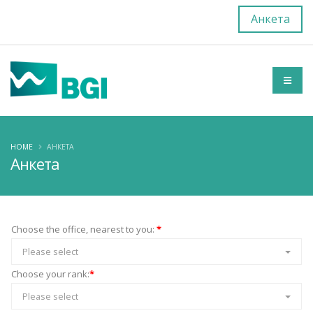
Анкета
HOME
АНКЕТА
Анкета
Choose the office, nearest to you:
*
Please select
Choose your rank:
*
Please select