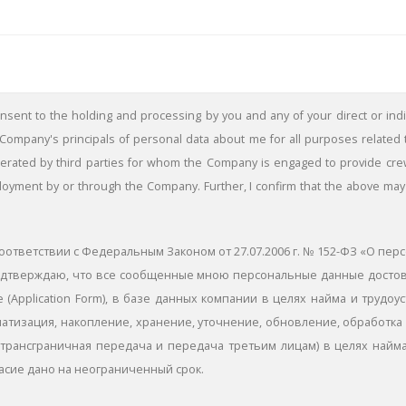
consent to the holding and processing by you and any of your direct or indir
ompany's principals of personal data about me for all purposes related
ted by third parties for whom the Company is engaged to provide crew. I
ployment by or through the Company. Further, I confirm that the above may 
оответствии с Федеральным Законом от 27.07.2006 г. № 152-ФЗ «О пер
я подтверждаю, что все сообщенные мною персональные данные дост
 (Application Form), в базе данных компании в целях найма и трудоу
атизация, накопление, хранение, уточнение, обновление, обработка 
трансграничная передача и передача третьим лицам) в целях найма
асие дано на неограниченный срок.