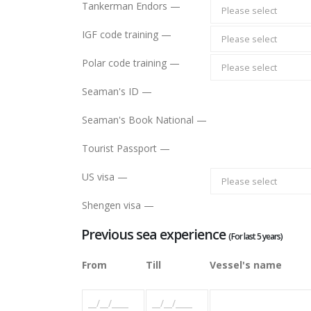
Tankerman Endors —
Please select
IGF code training —
Please select
Polar code training —
Please select
Seaman's ID —
Seaman's Book National —
Tourist Passport —
US visa —
Please select
Shengen visa —
Previous sea experience
(For last 5 years)
From
Till
Vessel's name