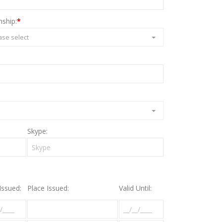
nship:
*
ase select
Skype:
Issued:
Place Issued:
Valid Until: