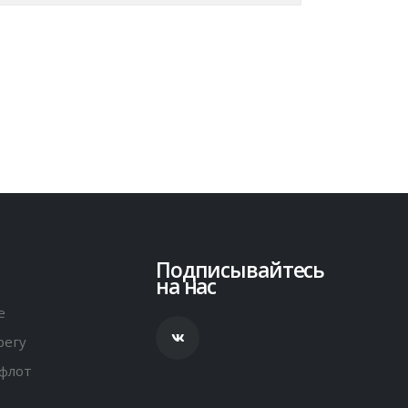
Подписывайтесь
на нас
е
регу
флот