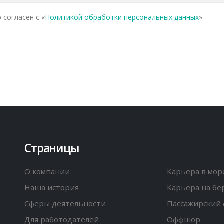
 согласен с «
Политикой обработки персональных данных
»
Страницы
О компании
Карьера в мор
Наша история
Карьера на бе
Сферы деятельности
Пассажирский 
Для работодателей
Оффшор