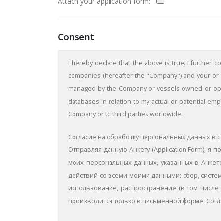
Attach your application form:
Consent
I hereby declare that the above is true. I further 
companies (hereafter the "Company") and your or C
managed by the Company or vessels owned or opera
databases in relation to my actual or potential em
Company or to third parties worldwide.
Согласие на обработку персональных данных в с
Отправляя данную Aнкету (Application Form), 
моих персональных данных, указанных в Анкете
действий со всеми моими данными: сбор, систем
использование, распространение (в том числе 
производится только в письменной форме. Согл