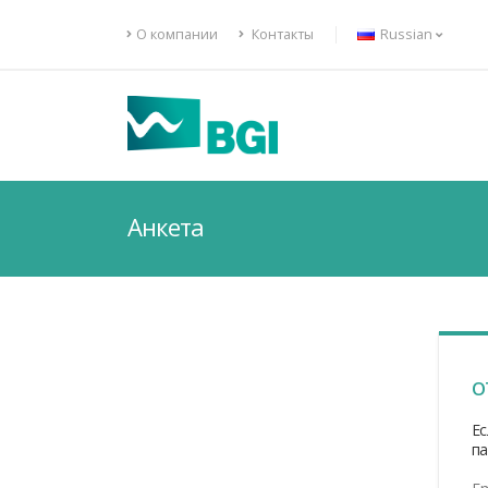
О компании
Контакты
Russian
Анкета
О
Ес
па