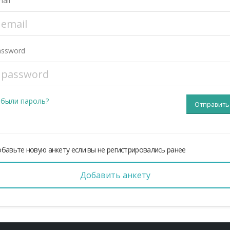
ail
assword
абыли пароль?
бавьте новую анкету если вы не регистрировались ранее
Добавить анкету