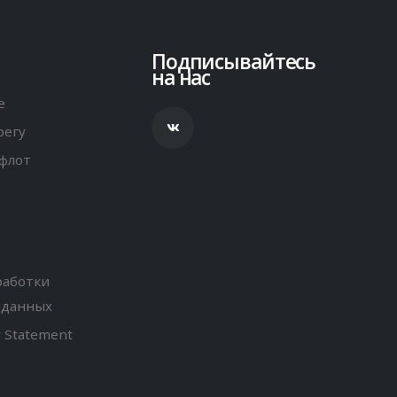
Подписывайтесь
на нас
е
регу
флот
работки
 данных
y Statement