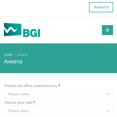
Анкета
HOME
АНКЕТА
Анкета
Choose the office, nearest to you:
*
Please select
Choose your rank:
*
Please select